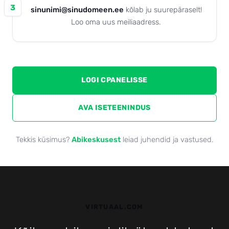
3
sinunimi@sinudomeen.ee
kõlab ju suurepäraselt!
Loo oma uus meiliaadress.
LOGI CPANELISSE
AVA ISETEENINDUS
Tekkis küsimus?
Abikeskusest
leiad juhendid ja vastused.
VIRTUAAL.COM