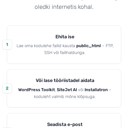
oledki internetis kohal.
Kuidas edasi?
Ehita ise
1
Lae oma kodulehe failid kausta
public_html
– FTP,
SSH või failihalduriga.
Või lase tööriistadel aidata
2
WordPress Toolkit
,
SiteJet AI
või
Installatron
–
koduleht valmib mõne klõpsuga.
Seadista e-post