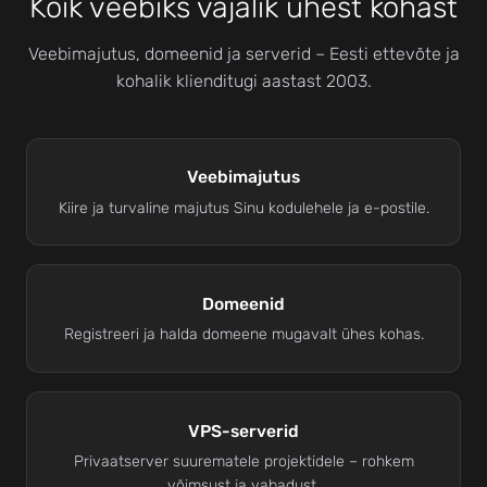
Kõik veebiks vajalik ühest kohast
Veebimajutus, domeenid ja serverid – Eesti ettevõte ja
kohalik klienditugi aastast 2003.
Veebimajutus
Kiire ja turvaline majutus Sinu kodulehele ja e-postile.
Domeenid
Registreeri ja halda domeene mugavalt ühes kohas.
VPS-serverid
Privaatserver suurematele projektidele – rohkem
võimsust ja vabadust.